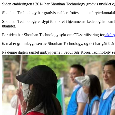
Siden etableringen i 2014 har Shouhan Technology gradvis utviklet og s
Shouhan Technology har gradvis etablert fotfeste innen bryterkontaktk
Shouhan Technology er dypt forankret i hjemmemarkedet og har samlet n
utlandet.
For tiden har Shouhan Technology søkt om CE-sertifisering for
taktbr
6. mai er grunnleggelsen av Shouhan Technology, og det har gått 9 år
På denne dagen samlet innbyggerne i Seoul Sør-Korea Technology seg 