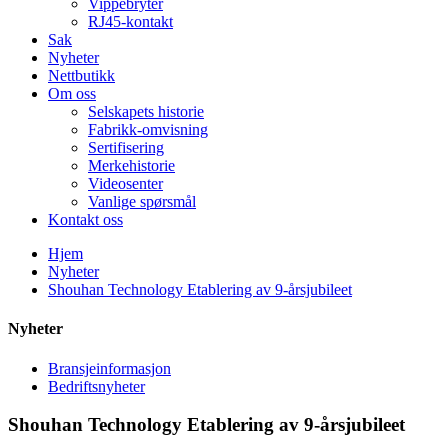
Vippebryter
RJ45-kontakt
Sak
Nyheter
Nettbutikk
Om oss
Selskapets historie
Fabrikk-omvisning
Sertifisering
Merkehistorie
Videosenter
Vanlige spørsmål
Kontakt oss
Hjem
Nyheter
Shouhan Technology Etablering av 9-årsjubileet
Nyheter
Bransjeinformasjon
Bedriftsnyheter
Shouhan Technology Etablering av 9-årsjubileet