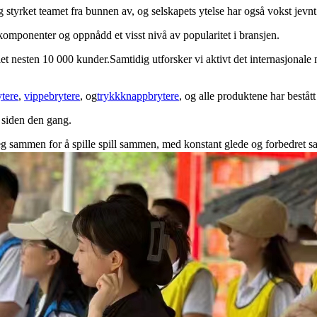
tyrket teamet fra bunnen av, og selskapets ytelse har også vokst jevnt 
omponenter og oppnådd et visst nivå av popularitet i bransjen.
esten 10 000 kunder.Samtidig utforsker vi aktivt det internasjonale mar
ytere
,
vippebrytere
, og
trykkknappbrytere
, og alle produktene har bestå
 siden den gang.
sammen for å spille spill sammen, med konstant glede og forbedret sa