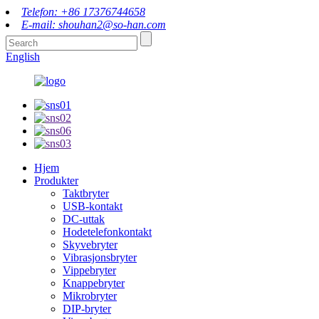
Telefon: +86 17376744658
E-mail: shouhan2@so-han.com
English
Hjem
Produkter
Taktbryter
USB-kontakt
DC-uttak
Hodetelefonkontakt
Skyvebryter
Vibrasjonsbryter
Vippebryter
Knappebryter
Mikrobryter
DIP-bryter