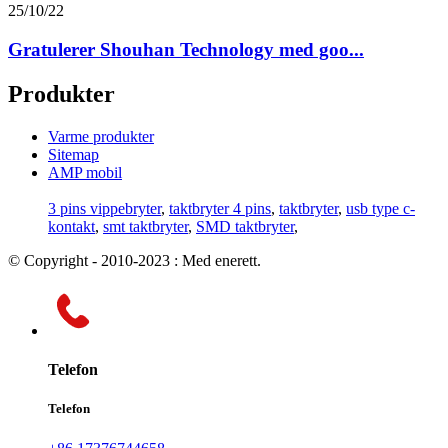
25/10/22
Gratulerer Shouhan Technology med goo...
Produkter
Varme produkter
Sitemap
AMP mobil
3 pins vippebryter
,
taktbryter 4 pins
,
taktbryter
,
usb type c-
kontakt
,
smt taktbryter
,
SMD taktbryter
,
© Copyright - 2010-2023 : Med enerett.
Telefon
Telefon