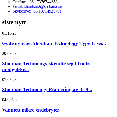
Telefon: +86 17376744658
Email: shouhan2@so-han.com
Skype:live:+86 13714926791
siste nytt
01/11/23
Gode ​​nyheter!Shouhan Technology Type-C ser...
29.07.23
Shouhan Technology skyndte seg til indre
mongolske...
07.07.23
Shouhan Technology Etablering av de 9...
04/03/23
Vanntett mikro endebryter