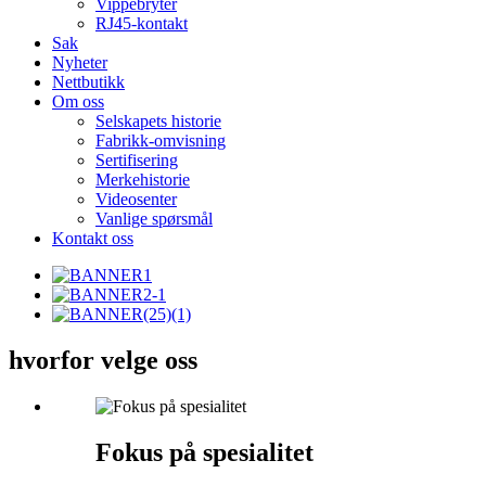
Vippebryter
RJ45-kontakt
Sak
Nyheter
Nettbutikk
Om oss
Selskapets historie
Fabrikk-omvisning
Sertifisering
Merkehistorie
Videosenter
Vanlige spørsmål
Kontakt oss
hvorfor velge oss
Fokus på spesialitet