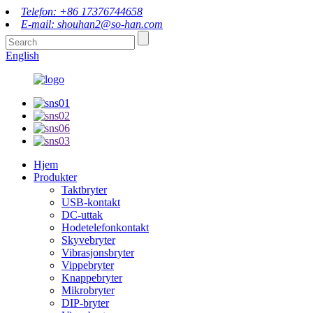
Telefon: +86 17376744658
E-mail: shouhan2@so-han.com
English
Hjem
Produkter
Taktbryter
USB-kontakt
DC-uttak
Hodetelefonkontakt
Skyvebryter
Vibrasjonsbryter
Vippebryter
Knappebryter
Mikrobryter
DIP-bryter