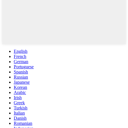
English
French
German
Portuguese
Spanish
Russian
Japanese
Korean
Arabic
Irish
Greek
Turkish
Italian
Danish
Romanian