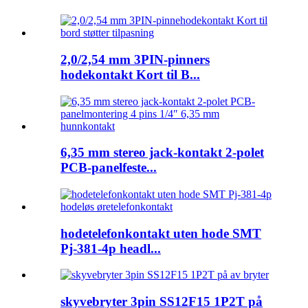
2,0/2,54 mm 3PIN-pinners
hodekontakt Kort til B...
6,35 mm stereo jack-kontakt 2-polet
PCB-panelfeste...
hodetelefonkontakt uten hode SMT
Pj-381-4p headl...
skyvebryter 3pin SS12F15 1P2T på