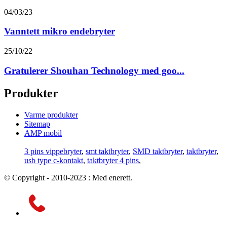
04/03/23
Vanntett mikro endebryter
25/10/22
Gratulerer Shouhan Technology med goo...
Produkter
Varme produkter
Sitemap
AMP mobil
3 pins vippebryter
,
smt taktbryter
,
SMD taktbryter
,
taktbryter
,
usb type c-kontakt
,
taktbryter 4 pins
,
© Copyright - 2010-2023 : Med enerett.