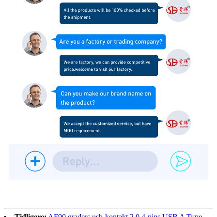
Tidligere:
AF90 graders usb-kontakt 2.0 4-pins USB A Type