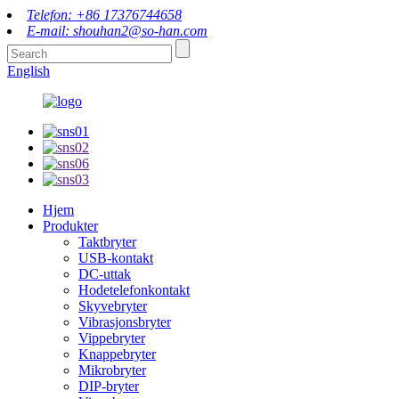
Telefon: +86 17376744658
E-mail: shouhan2@so-han.com
English
Hjem
Produkter
Taktbryter
USB-kontakt
DC-uttak
Hodetelefonkontakt
Skyvebryter
Vibrasjonsbryter
Vippebryter
Knappebryter
Mikrobryter
DIP-bryter