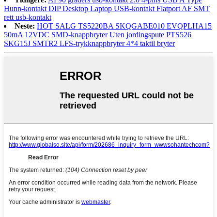
Hunn-kontakt DIP Desktop Laptop USB-kontakt Flatport AF SMT
rett usb-kontakt
Neste:
HOT SALG TS5220BA SKQGABE010 EVQPLHA15
50mA 12VDC SMD-knappbryter Uten jordingspute PTS526
SKG15J SMTR2 LFS-trykknappbryter 4*4 taktil bryter