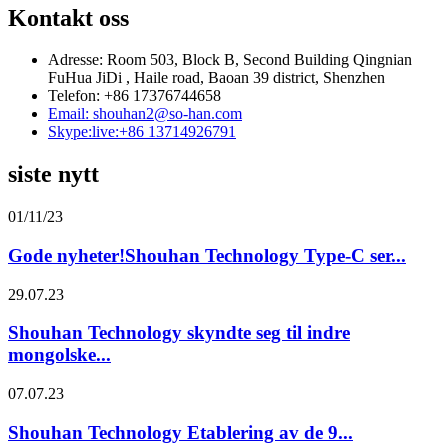
Kontakt oss
Adresse: Room 503, Block B, Second Building Qingnian
FuHua JiDi , Haile road, Baoan 39 district, Shenzhen
Telefon: +86 17376744658
Email: shouhan2@so-han.com
Skype:live:+86 13714926791
siste nytt
01/11/23
Gode ​​nyheter!Shouhan Technology Type-C ser...
29.07.23
Shouhan Technology skyndte seg til indre
mongolske...
07.07.23
Shouhan Technology Etablering av de 9...