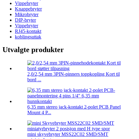
Vippebryter
Knappebryter
Mikrobryter
DIP-bryter
Vippebryter
RJ45-kontakt
koblingsuttak
Utvalgte produkter
2,0/2,54 mm 3PIN-pinners toppkopling Kort til
bord ...
6,35 mm stereo jack-kontakt 2-polet PCB Panel
Mount 4 P...
mini skyvebryter MSS22C02 SMD/SMT