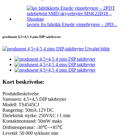
lavpris fra fabrikk Etsede vippebrytere – 2PD...
produsent 4,5×4,5 4 pins DIP taktbryter
Kort beskrivelse:
Produktbeskrivelse
Varenavn: 4,5×4,5 DIP taktbryter
Modell: TS4545CJ
Rangering: 50mA.12VDC
Dielektrisk styrke: 250VAC i 1 min
Kontaktmotstand: 50mW maks
Driftstemperatur: -30℃~+85℃
Levetid: 50 000 sykluser min