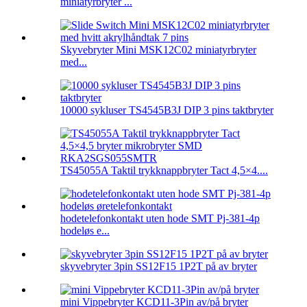
miniatyrbryter ...
Skyvebryter Mini MSK12C02 miniatyrbryter
med...
10000 sykluser TS4545B3J DIP 3 pins taktbryter
TS45055A Taktil trykknappbryter Tact 4,5×4....
hodetelefonkontakt uten hode SMT Pj-381-4p
hodeløs e...
skyvebryter 3pin SS12F15 1P2T på av bryter
mini Vippebryter KCD11-3Pin av/på bryter