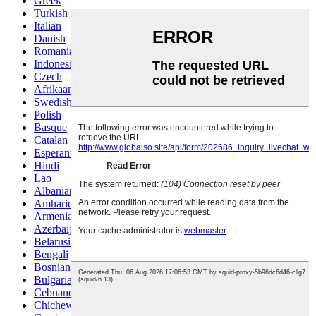
Greek
Turkish
Italian
Danish
Romanian
Indonesian
Czech
Afrikaans
Swedish
Polish
Basque
Catalan
Esperanto
Hindi
Lao
Albanian
Amharic
Armenian
Azerbaijani
Belarusian
Bengali
Bosnian
Bulgarian
Cebuano
Chichewa