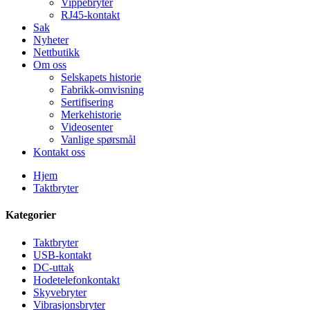
Vippebryter
RJ45-kontakt
Sak
Nyheter
Nettbutikk
Om oss
Selskapets historie
Fabrikk-omvisning
Sertifisering
Merkehistorie
Videosenter
Vanlige spørsmål
Kontakt oss
Hjem
Taktbryter
Kategorier
Taktbryter
USB-kontakt
DC-uttak
Hodetelefonkontakt
Skyvebryter
Vibrasjonsbryter