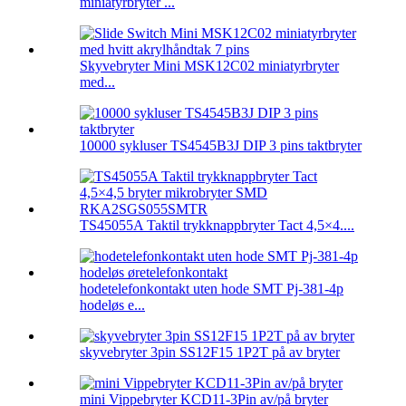
miniatyrbryter ...
Skyvebryter Mini MSK12C02 miniatyrbryter
med...
10000 sykluser TS4545B3J DIP 3 pins taktbryter
TS45055A Taktil trykknappbryter Tact 4,5×4....
hodetelefonkontakt uten hode SMT Pj-381-4p
hodeløs e...
skyvebryter 3pin SS12F15 1P2T på av bryter
mini Vippebryter KCD11-3Pin av/på bryter