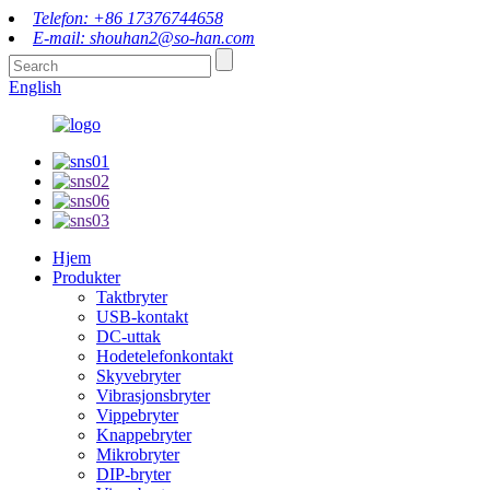
Telefon: +86 17376744658
E-mail: shouhan2@so-han.com
English
Hjem
Produkter
Taktbryter
USB-kontakt
DC-uttak
Hodetelefonkontakt
Skyvebryter
Vibrasjonsbryter
Vippebryter
Knappebryter
Mikrobryter
DIP-bryter