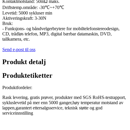
Kontaktmotstand: 50mΩ maks.
Driftstemp.område: -30℃~+70℃
Levetid: 5000 sykluser min
Aktiveringskraft: 3-30N
Bruk:
- Funksjons- og båndvelgerbrytere for mobiltelefonstereodesign,
CD, trådløs telefon, MP3, digital bærbar datamaskin, DVD,
tallkamera, etc.
Send e-post til oss
Produkt detalj
Produktetiketter
Produktfordeler:
Rask levering, gratis prøver, produkter med SGS RoHS-testrapport,
sykluslevetid på mer enn 5000 ganger,
høy temperatur motstand av
lappen
,
garantert ettersalgsservice, teknisk støtte og god
serviceinnstilling