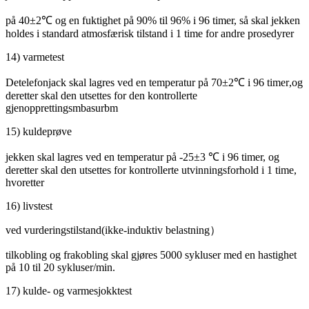
på 40±2℃ og en fuktighet på 90% til 96% i 96 timer, så skal jekken
holdes i standard atmosfærisk tilstand i 1 time for andre prosedyrer
14) varmetest
De
telefon
jack skal lagres ved en temperatur på 70±2℃ i 96 timer
,
og
deretter skal den utsettes for den kontrollerte
gjenopprettingsmbasurbm
15) kuldeprøve
jekken skal lagres ved en temperatur på -25±3 ℃ i 96 timer, og
deretter skal den utsettes for kontrollerte utvinningsforhold i 1 time,
hvoretter
16) livstest
ved vurderingstilstand
(
ikke-induktiv belastning
）
tilkobling og frakobling skal gjøres 5000 sykluser med en hastighet
på 10 til 20 sykluser/min.
17) kulde- og varmesjokktest