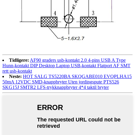
Tidligere:
AF90 graders usb-kontakt 2.0 4-pins USB A Type
Hunn-kontakt DIP Desktop Laptop USB-kontakt Flatport AF SMT
rett usb-kontakt
Neste:
HOT SALG TS5220BA SKQGABE010 EVQPLHA15
50mA 12VDC SMD-knappbryter Uten jordingspute PTS526
SKG15J SMTR2 LFS-trykknappbryter 4*4 taktil bryter