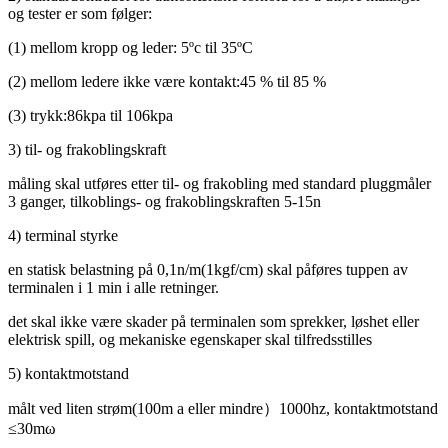
og tester er som følger:
(1) mellom kropp og leder: 5ºc til 35ºC
(2) mellom ledere ikke være kontakt
:
45 % til 85 %
(3) trykk
:
86kpa til 106kpa
3) til- og frakoblingskraft
måling skal utføres etter til- og frakobling med standard pluggmåler
3 ganger, tilkoblings- og frakoblingskraften 5-15n
4) terminal styrke
en statisk belastning på 0,1n/m(1kgf/cm) skal påføres tuppen av
terminalen i 1 min i alle retninger.
det skal ikke være skader på terminalen som sprekker, løshet eller
elektrisk spill, og mekaniske egenskaper skal tilfredsstilles
5) kontaktmotstand
målt ved liten strøm
(
100m a eller mindre
）
1000hz, kontaktmotstand
≤30mω