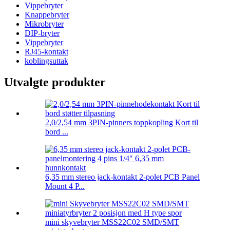
Vippebryter
Knappebryter
Mikrobryter
DIP-bryter
Vippebryter
RJ45-kontakt
koblingsuttak
Utvalgte produkter
2,0/2,54 mm 3PIN-pinners toppkopling Kort til
bord ...
6,35 mm stereo jack-kontakt 2-polet PCB Panel
Mount 4 P...
mini skyvebryter MSS22C02 SMD/SMT