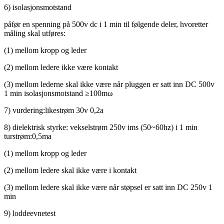
6) isolasjonsmotstand
påfør en spenning på 500v dc i 1 min til følgende deler, hvoretter
måling skal utføres:
(1) mellom kropp og leder
(2) mellom ledere ikke være kontakt
(3) mellom lederne skal ikke være når pluggen er satt inn DC 500v
1 min isolasjonsmotstand ≥100mω
7) vurdering
:
likestrøm 30v 0,2a
8) dielektrisk styrke: vekselstrøm 250v ims (50~60hz) i 1 min
turstrøm:0,5ma
(1) mellom kropp og leder
(2) mellom ledere skal ikke være i kontakt
(3) mellom ledere skal ikke være når støpsel er satt inn DC 250v 1
min
9) loddeevnetest