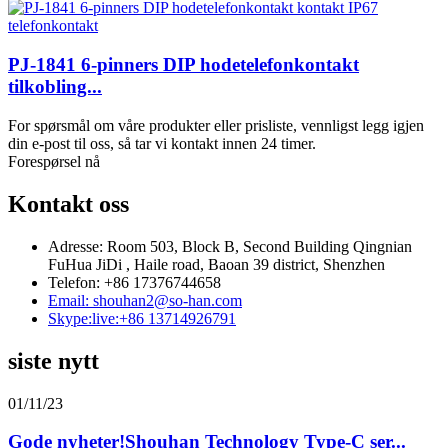
PJ-1841 6-pinners DIP hodetelefonkontakt
tilkobling...
For spørsmål om våre produkter eller prisliste, vennligst legg igjen
din e-post til oss, så tar vi kontakt innen 24 timer.
Forespørsel nå
Kontakt oss
Adresse: Room 503, Block B, Second Building Qingnian
FuHua JiDi , Haile road, Baoan 39 district, Shenzhen
Telefon: +86 17376744658
Email: shouhan2@so-han.com
Skype:live:+86 13714926791
siste nytt
01/11/23
Gode ​​nyheter!Shouhan Technology Type-C ser...