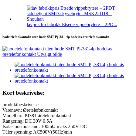
lavpris fra fabrikk Etsede vippebrytere – 2PD...
hodetelefonkontakt uten hode SMT Pj-381-4p hodeløs øretelefonkontakt
Kort beskrivelse:
produktbeskrivelse
Varenavn: Øretelefonkontakt
Modell nr.: PJ381 øretelefonkontakt
Rangering: DC 30V 0,5A
Isolasjonsmotstand: 100mΩ maks 250V DC
Tåler spenning: AC500V(50Hz)min