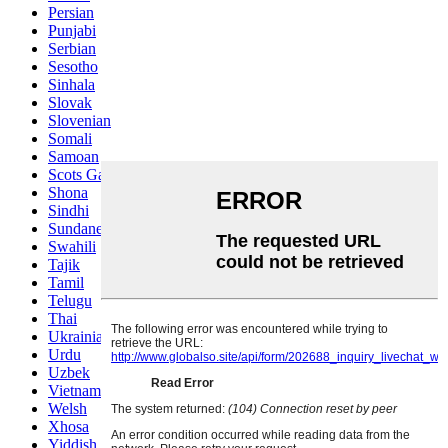
Persian
Punjabi
Serbian
Sesotho
Sinhala
Slovak
Slovenian
Somali
Samoan
Scots Gaelic
Shona
Sindhi
Sundanese
Swahili
Tajik
Tamil
Telugu
Thai
Ukrainian
Urdu
Uzbek
Vietnamese
Welsh
Xhosa
Yiddish