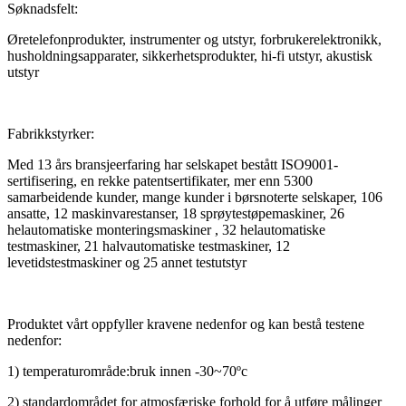
Søknadsfelt:
Øretelefonprodukter,
instrumenter og utstyr, forbrukerelektronikk,
husholdningsapparater, sikkerhetsprodukter, hi-fi utstyr, akustisk
utstyr
Fabrikkstyrker:
Med 13 års bransjeerfaring har selskapet bestått ISO9001-
sertifisering, en rekke patentsertifikater, mer enn 5300
samarbeidende kunder, mange kunder i børsnoterte selskaper, 106
ansatte, 12 maskinvarestanser, 18 sprøytestøpemaskiner, 26
helautomatiske monteringsmaskiner , 32 helautomatiske
testmaskiner, 21 halvautomatiske testmaskiner, 12
levetidstestmaskiner og 25 annet testutstyr
Produktet vårt oppfyller kravene nedenfor og kan bestå testene
nedenfor:
1) temperaturområde
:
bruk innen -30~70ºc
2) standardområdet for atmosfæriske forhold for å utføre målinger