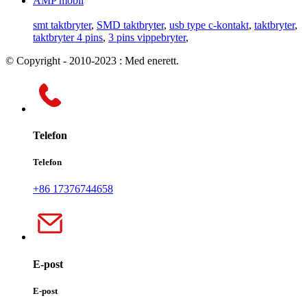
AMP mobil
smt taktbryter
,
SMD taktbryter
,
usb type c-kontakt
,
taktbryter
,
taktbryter 4 pins
,
3 pins vippebryter
,
© Copyright - 2010-2023 : Med enerett.
Telefon
Telefon
+86 17376744658
E-post
E-post