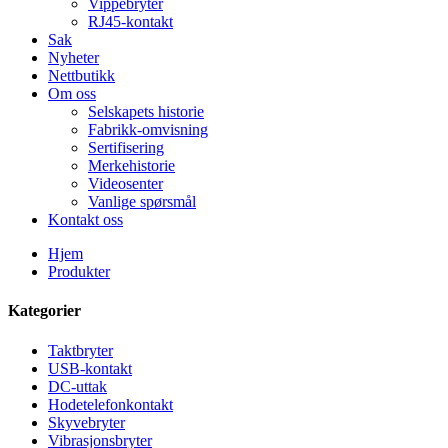
Vippebryter
RJ45-kontakt
Sak
Nyheter
Nettbutikk
Om oss
Selskapets historie
Fabrikk-omvisning
Sertifisering
Merkehistorie
Videosenter
Vanlige spørsmål
Kontakt oss
Hjem
Produkter
Kategorier
Taktbryter
USB-kontakt
DC-uttak
Hodetelefonkontakt
Skyvebryter
Vibrasjonsbryter